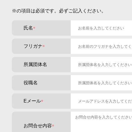
３．お客さまによる当文書の同意の任意性及び、同意いた
※の項目は必須です。必ずご記入ください。
・お客さまによる当文書への同意する、同意しないはお客
・お客さまによる当文書への同意をいただけない場合、
氏名
４．お客さまの個人情報を利用してアクセスする場合につ
当法人はご提供頂いた個人情報から利用目的の達成に必要
フリガナ
個人情報の開示等の請求、又は苦情のお申出については、
所属団体名
【個人情報の取扱いおよび開示等に関する苦情・相談のお
〒010-0061
秋田市卸町5-16-29 アートボックス卸町
役職名
TEL：018-874-9037（土・日・祝日を除く10:00 ～ 18:00
EMAIL：info@pal-base.org
個人情報取扱担当係
Eメール
お問合せ内容